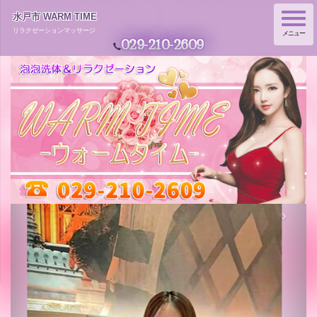
水戸市 WARM TIME
Toggle
navigation
リラクゼーションマッサージ
メニュー
029-210-2609
‹
›